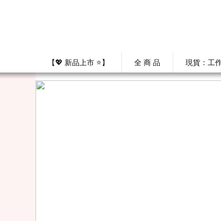
【💖 新品上市 ⭐】
全 商 品
現貨：工作