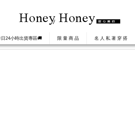
日24小時出貨專區🚚
限 量 商 品
名 人 私 著 穿 搭