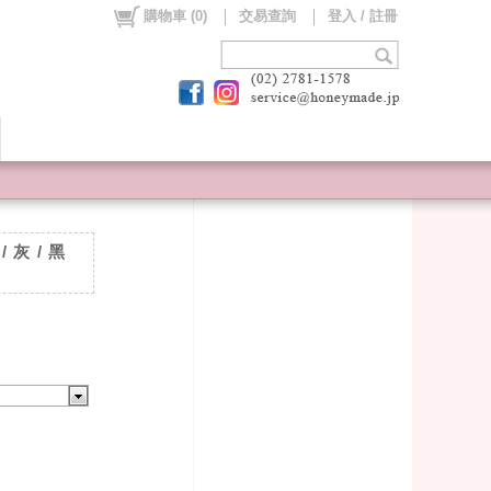
購物車
(
0
)
交易查詢
登入 / 註冊
灰 / 黑