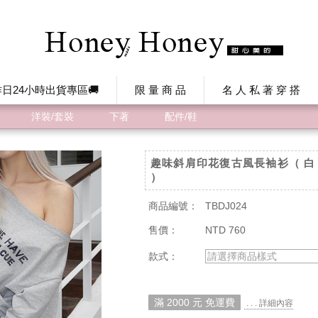
日24小時出貨專區🚚
限 量 商 品
名 人 私 著 穿 搭
洋裝/套裝
下著
配件/鞋
趣味斜肩印花復古風長袖衫（ 白 / 
）
商品編號：
TBDJ024
售價：
NTD 760
款式：
請選擇商品樣式
滿 2000 元 免運費
. . . 詳細內容