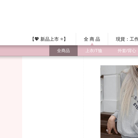
【💖 新品上市 ⭐】
全 商 品
現貨：工作
全商品
上衣/T恤
外套/背心