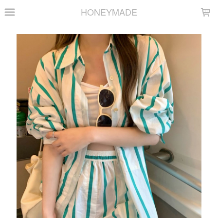
LOADING...
HONEYMADE