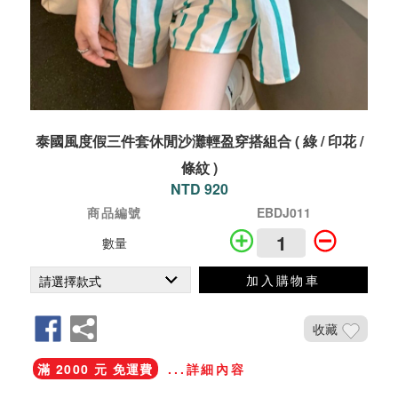
泰國風度假三件套休閒沙灘輕盈穿搭組合 ( 綠 / 印花 /
條紋 )
NTD 920
商品編號
EBDJ011
數量
加入購物車
收藏
滿 2000 元 免運費
...詳細內容