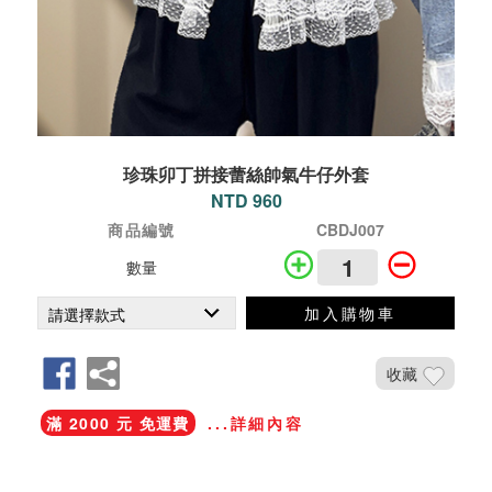
珍珠卯丁拼接蕾絲帥氣牛仔外套
NTD 960
商品編號
CBDJ007
數量
加入購物車
收藏
滿 2000 元 免運費
...詳細內容