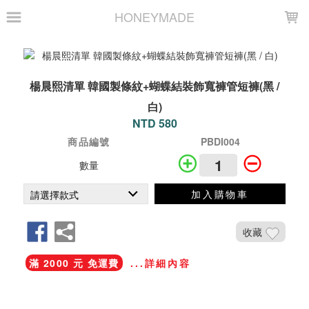
LOADING...
HONEYMADE
楊晨熙清單 韓國製條紋+蝴蝶結裝飾寬褲管短褲(黑 /
白)
NTD 580
商品編號
PBDI004
數量
加入購物車
收藏
滿 2000 元 免運費
...詳細內容