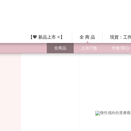
【💖 新品上市 ⭐】
全 商 品
現貨：工作
全商品
上衣/T恤
外套/背心