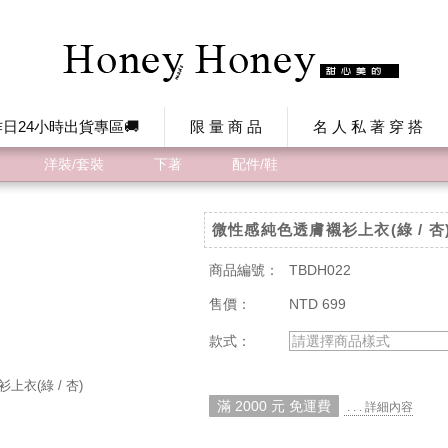
日24小時出貨專區🚚
限 量 商 品
名 人 私 著 穿 搭
洋裝/套裝
下著
配件/鞋
微性感純色透膚襯衫上衣(綠 / 杏
商品編號：
TBDH022
售價：
NTD 699
款式：
請選擇商品樣式
滿 2000 元 免運費
. . . 詳細內容