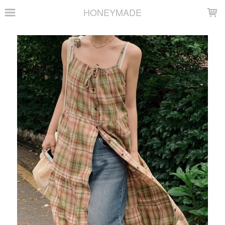
LOADING...
HONEYMADE