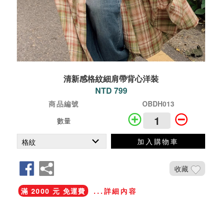
清新感格紋細肩帶背心洋裝
NTD 799
商品編號
OBDH013
數量
加入購物車
收藏
滿 2000 元 免運費
...詳細內容