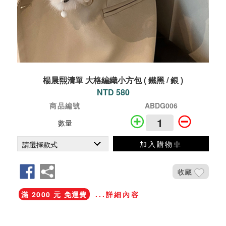
楊晨熙清單 大格編織小方包 ( 鐵黑 / 銀 )
NTD 580
商品編號
ABDG006
數量
加入購物車
收藏
滿 2000 元 免運費
...詳細內容