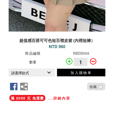
超值感百搭可可色短百褶皮裙 (內裡短褲）
NTD 960
商品編號
RBDD005
數量
加入購物車
收藏
滿 2000 元 免運費
...詳細內容