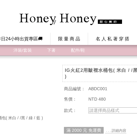
日24小時出貨專區🚚
限 量 商 品
名 人 私 著 穿 搭
洋裝/套裝
下著
配件/鞋
IG火紅2用皺褶水桶包( 米白 / /黑 
)
商品編號：
ABDC001
售價：
NTD 480
款式：
請選擇商品樣式
滿 2000 元 免運費
. . . 詳細內容