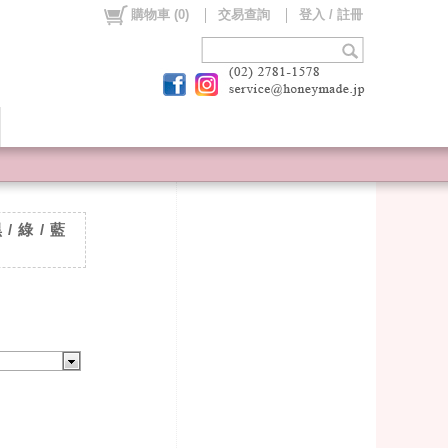
購物車
(
0
)
交易查詢
登入 / 註冊
/ 綠 / 藍