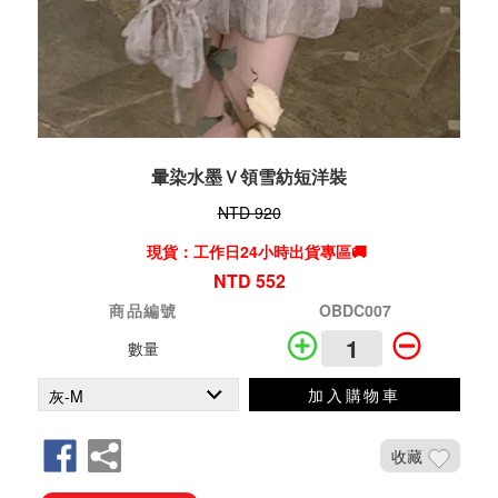
暈染水墨Ｖ領雪紡短洋裝
NTD 920
現貨：工作日24小時出貨專區🚚
NTD 552
商品編號
OBDC007
數量
加入購物車
收藏