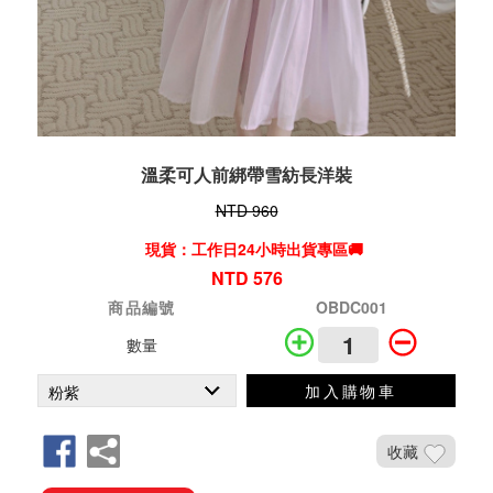
溫柔可人前綁帶雪紡長洋裝
NTD 960
現貨：工作日24小時出貨專區🚚
NTD 576
商品編號
OBDC001
數量
加入購物車
收藏