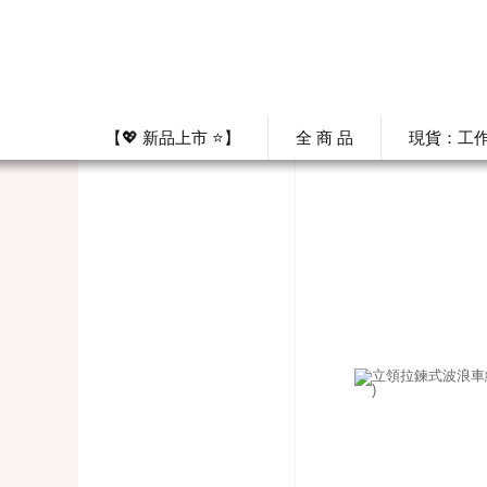
【💖 新品上市 ⭐】
全 商 品
現貨：工作