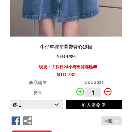
牛仔單排扣背帶背心短裙
NTD 1220
現貨：工作日24小時出貨專區🚚
NTD 732
商品編號
OBCG026
數量
加入購物車
收藏