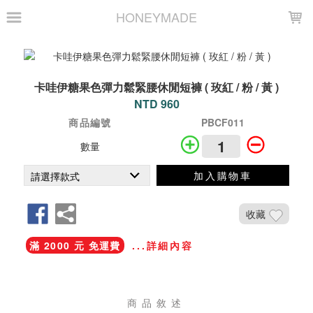
LOADING...
HONEYMADE
卡哇伊糖果色彈力鬆緊腰休閒短褲 ( 玫紅 / 粉 / 黃 )
NTD 960
商品編號
PBCF011
數量
加入購物車
收藏
滿 2000 元 免運費
...詳細內容
商品敘述