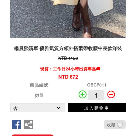
楊晨熙清單 優雅氣質方領外搭繫帶收腰中長款洋裝
NTD 1120
現貨：工作日24小時出貨專區🚚
NTD 672
商品編號
OBCF011
數量
加入購物車
收藏