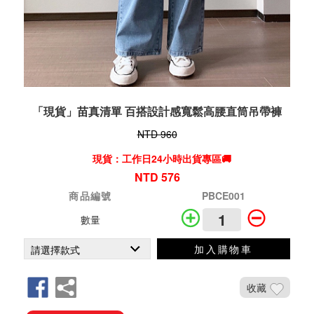
「現貨」苗真清單 百搭設計感寬鬆高腰直筒吊帶褲
NTD 960
現貨：工作日24小時出貨專區🚚
NTD 576
商品編號
PBCE001
數量
加入購物車
收藏