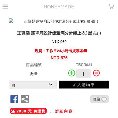
LOADING...
HONEYMADE
正韓製 露單肩設計優雅滿分針織上衣( 黑 /白 )
NTD 960
現貨：工作日24小時出貨專區🚚
NTD 576
商品編號
TBCD034
數量
加入購物車
收藏
滿 2000 元 免運費
...詳細內容