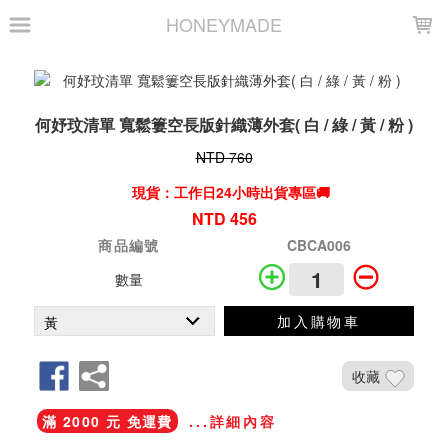
LOADING...
HONEYMADE
何妤玟清單 寬鬆簍空長版針織薄外套( 白 / 綠 / 黃 / 粉 )
NTD 760
現貨：工作日24小時出貨專區🚚
NTD 456
商品編號
CBCA006
數量
加入購物車
收藏
滿 2000 元 免運費
...詳細內容