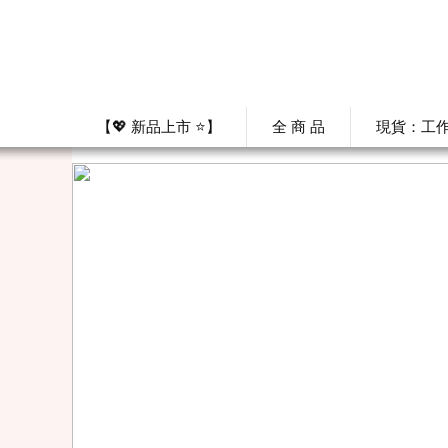
【💖 新品上市 ⭐】
全 商 品
現貨：工作