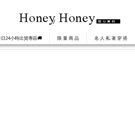
日24小時出貨專區🚚
限 量 商 品
名 人 私 著 穿 搭