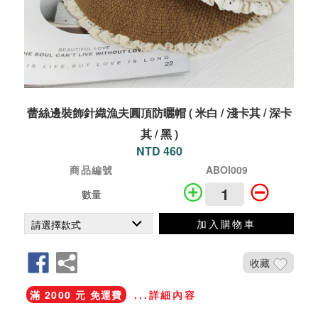
蕾絲邊裝飾針織漁夫圓頂防曬帽 ( 米白 / 淺卡其 / 深卡
其 / 黑 )
NTD 460
商品編號
ABOI009
數量
加入購物車
收藏
滿 2000 元 免運費
...詳細內容