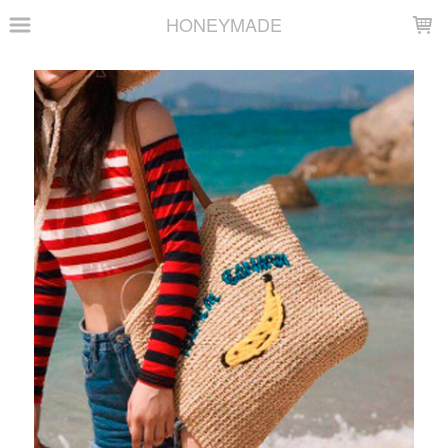
LOADING...
HONEYMADE