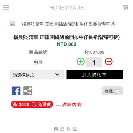
LOADING...
HONEYMADE
楊晨熙 清單 正韓 刺繡邊前開扣牛仔長裙(背帶可拆)
NTD 860
商品編號
R1607009
數量
加入購物車
收藏
滿 2000 元 免運費
...詳細內容
商品敘述